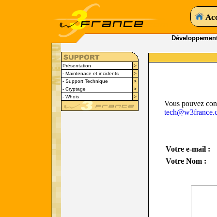
Acc
Développemen
Présentation
>
- Maintenace et incidents
>
- Support Technique
>
- Cryptage
>
- Whois
>
Vous pouvez conta
tech@w3france.
Votre e-mail :
Votre Nom :